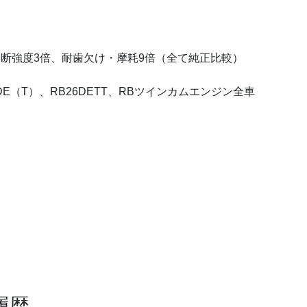
、切断強度3倍、耐歯欠け・摩耗9倍（全て純正比較）
DE（T）、RB26DETT、RBツインカムエンジン全車
履歴