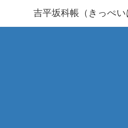
コ
ナ
ン
ビ
吉平坂科帳（きっぺい
テ
ゲ
ン
ー
ツ
シ
へ
ョ
ス
ン
キ
に
ッ
移
プ
動