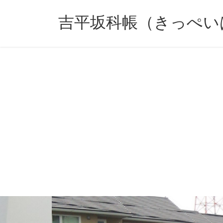
コ
ナ
ン
ビ
吉平坂科帳（きっぺい
テ
ゲ
ン
ー
ツ
シ
へ
ョ
ス
ン
キ
に
ッ
移
プ
動