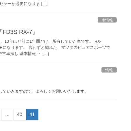
車情報
D3S RX-7」
は、10年ほど前に1年間だけ、所有していた車です。 RX-
プRになります。 言わずと知れた、マツダのピュアスポーツで
古車探し 基本情報 ・ […]
情報
していきますので、よろしくお願いいたします。
固
固
…
40
41
定
定
ペ
ペ
ー
ー