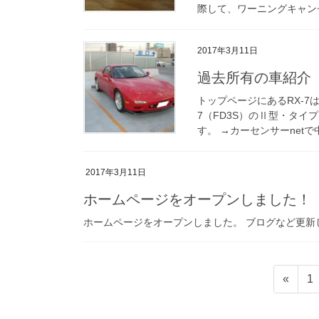
2017年3月11日
過去所有の車紹介「F
トップページにあるRX-7
7（FD3S）のⅡ型・タイ
す。 →カーセンサーnetで中
2017年3月11日
ホームページをオープンしました！
ホームページをオープンしました。 ブログなど更新
投
固
«
1
稿
定
ペ
の
ー
ペ