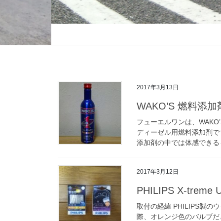
2017年3月13日
WAKO’S 燃料添
フューエルワンは、WAK
ディーゼル用燃料添加剤で
添加剤の中では体感できるも
2017年3月12日
PHILIPS X-treme U
取付の経緯 PHILIPS
際、オレンジ色のバルブだ
際して、ワーニングキャンセ