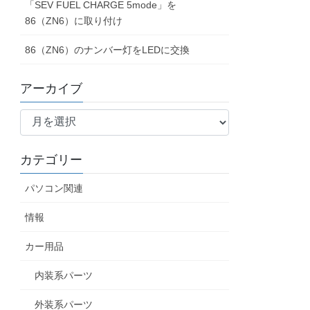
86（ZN6）のナンバー灯をLEDに交換
アーカイブ
ア
ー
カ
カテゴリー
イ
ブ
パソコン関連
情報
カー用品
内装系パーツ
外装系パーツ
エンジン系パーツ